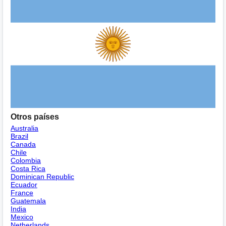
Otros países
Australia
Brazil
Canada
Chile
Colombia
Costa Rica
Dominican Republic
Ecuador
France
Guatemala
India
Mexico
Netherlands