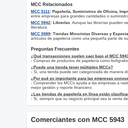
MCC Relacionados
MCC 5111
: Papelería, Suministros de Oficina, Imp
entre empresas para grandes cantidades o suministro
MCC 5942
: Librerías
: Aunque las librerías pueden ve
literatura.
MCC 5999
: Tiendas Minoristas Diversas y Especi
artículos de papelería como una pequeña parte de su
Preguntas Frecuentes
¿Qué transacciones suelen caer bajo el MCC 594
- Compras de productos de papelería como bolígrafos, 
¿Puede una tienda tener múltiples MCCs?
- Sí, una tienda puede ser categorizada de manera di
¿Por qué es importante para las empresas conoc
- Comprender los MCCs ayuda a las empresas a rastre
mejor gestión y reporte financiero.
¿Las tiendas de papelería en línea están clasifi
- Sí, siempre que su negocio principal sea la venta d
Comerciantes con MCC 5943