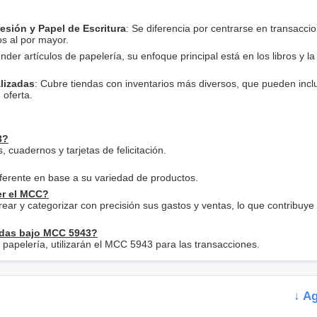
resión y Papel de Escritura
: Se diferencia por centrarse en transacci
s al por mayor.
nder artículos de papelería, su enfoque principal está en los libros y la
alizadas
: Cubre tiendas con inventarios más diversos, que pueden inclu
 oferta.
3?
cuadernos y tarjetas de felicitación.
ferente en base a su variedad de productos.
er el MCC?
ar y categorizar con precisión sus gastos y ventas, lo que contribuye
cadas bajo MCC 5943?
e papelería, utilizarán el MCC 5943 para las transacciones.
↓ A