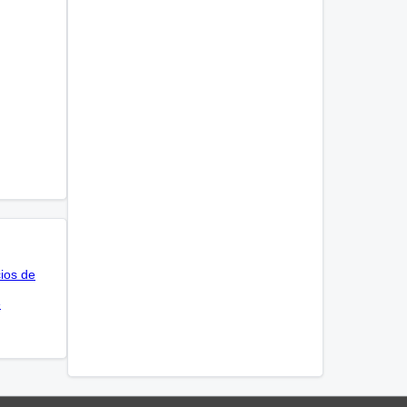
cios de
e