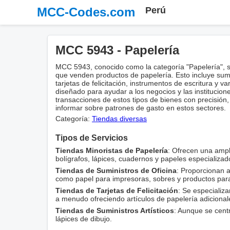
MCC-Codes.com
Perú
MCC 5943 - Papelería
MCC 5943, conocido como la categoría "Papelería", se
que venden productos de papelería. Esto incluye sumin
tarjetas de felicitación, instrumentos de escritura y v
diseñado para ayudar a los negocios y las institucione
transacciones de estos tipos de bienes con precisión
informar sobre patrones de gasto en estos sectores.
Categoría:
Tiendas diversas
Tipos de Servicios
Tiendas Minoristas de Papelería
: Ofrecen una amp
bolígrafos, lápices, cuadernos y papeles especializad
Tiendas de Suministros de Oficina
: Proporcionan 
como papel para impresoras, sobres y productos para
Tiendas de Tarjetas de Felicitación
: Se especializa
a menudo ofreciendo artículos de papelería adicional
Tiendas de Suministros Artísticos
: Aunque se cent
lápices de dibujo.