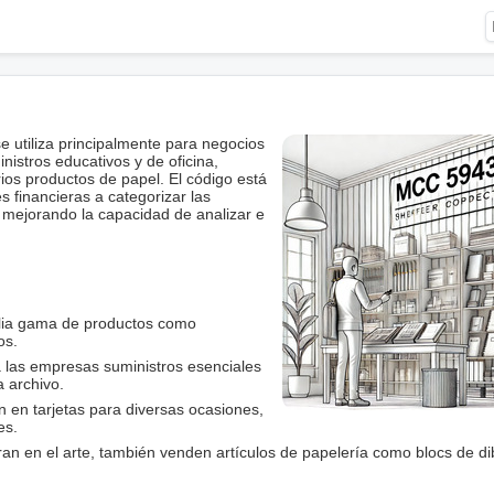
 utiliza principalmente para negocios
istros educativos y de oficina,
arios productos de papel. El código está
s financieras a categorizar las
, mejorando la capacidad de analizar e
lia gama de productos como
os.
a las empresas suministros esenciales
 archivo.
n en tarjetas para diversas ocasiones,
es.
ran en el arte, también venden artículos de papelería como blocs de di