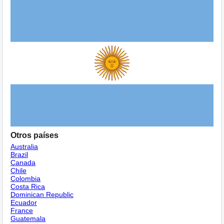
Otros países
Australia
Brazil
Canada
Chile
Colombia
Costa Rica
Dominican Republic
Ecuador
France
Guatemala