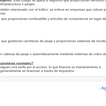
sajeros
: Este código se aplica a negocios que proporcionan servicios 
infraestructura o peajes.
ambién relacionado con el tráfico, se enfoca en empresas que cobran p
eras.
 que proporcionan combustible y artículos de conveniencia en lugar de 
s que gestionan carreteras de peaje y proporcionan sistemas de recole
en cabinas de peaje o automáticamente mediante sistemas de cobro d
 carreteras normales?
paguen una tarifa por el acceso, lo que financia su mantenimiento e
s generalmente se financian a través de impuestos.
↓ A