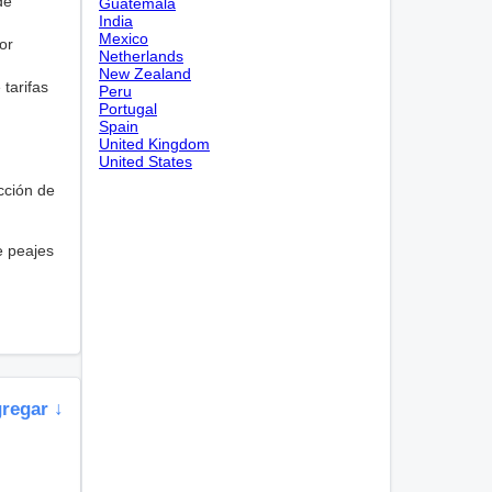
de
Guatemala
India
Mexico
or
Netherlands
New Zealand
tarifas
Peru
Portugal
Spain
United Kingdom
United States
cción de
e peajes
gregar ↓