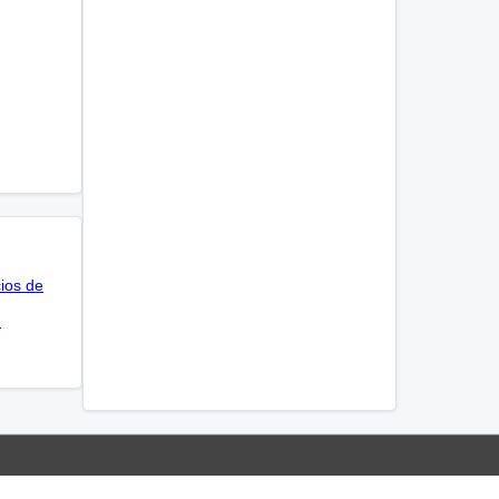
cios de
e