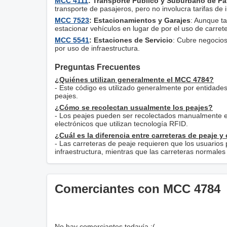
MCC 4111
: Transporte Público y Suburbano de Pa
transporte de pasajeros, pero no involucra tarifas de 
MCC 7523
: Estacionamientos y Garajes
: Aunque t
estacionar vehículos en lugar de por el uso de carret
MCC 5541
: Estaciones de Servicio
: Cubre negocios
por uso de infraestructura.
Preguntas Frecuentes
¿Quiénes utilizan generalmente el MCC 4784?
- Este código es utilizado generalmente por entidade
peajes.
¿Cómo se recolectan usualmente los peajes?
- Los peajes pueden ser recolectados manualmente 
electrónicos que utilizan tecnología RFID.
¿Cuál es la diferencia entre carreteras de peaje y
- Las carreteras de peaje requieren que los usuarios 
infraestructura, mientras que las carreteras normale
Comerciantes con MCC 4784
No hay comerciantes todavía :(