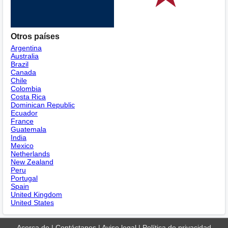
Otros países
Argentina
Australia
Brazil
Canada
Chile
Colombia
Costa Rica
Dominican Republic
Ecuador
France
Guatemala
India
Mexico
Netherlands
New Zealand
Peru
Portugal
Spain
United Kingdom
United States
Acerca de
|
Contáctanos
|
Aviso legal
|
Política de privacidad