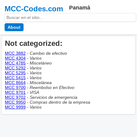
MCC-Codes.com
Panamá
About
Not categorized:
MCC 3882
- Cambio de efectivo
MCC 4304
- Varios
MCC 4785
- Misceláneo
MCC 5292
- Varios
MCC 5295
- Varios
MCC 5415
- Varios
MCC 8664
- Miscelánea
MCC 9700
- Reembolso en Efectivo
MCC 9701
- VISA
MCC 9702
- Servicios de emergencia
MCC 9950
- Compras dentro de la empresa
MCC 9999
- Varios