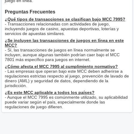
juego en línea.
Preguntas Frecuentes
¿Qué tipos de transacciones se clasifican bajo MCC 7995?
- Transacciones relacionadas con actividades de juego,
incluyendo juegos de casino, apuestas deportivas, loterías y
servicios de apuestas similares.
¿Se incluyen las transacciones de juegos en línea en este
MCC?
- Sí, las transacciones de juegos en línea normalmente se
incluyen, aunque algunas también podrían caer bajo el MCC
7801 más específico para juegos en internet.
¿Cómo afecta el MCC 7995 al cumplimiento normativo?
- Las empresas que operan bajo este MCC deben adherirse a
regulaciones estrictas respecto al juego, prevención de lavado de
dinero (AML) y seguridad de datos, dependiendo de la
jurisdicción.
¿Es este MCC aplicable a todos los países?
- Aunque el MCC 7995 es comúnmente utilizado, su aplicabilidad
puede variar según el país, especialmente donde las
regulaciones de juego difieren.