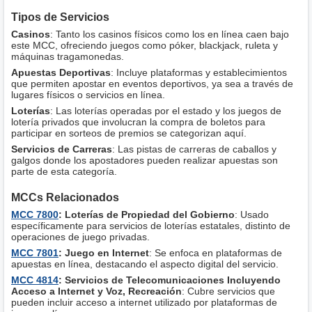
Tipos de Servicios
Casinos
: Tanto los casinos físicos como los en línea caen bajo
este MCC, ofreciendo juegos como póker, blackjack, ruleta y
máquinas tragamonedas.
Apuestas Deportivas
: Incluye plataformas y establecimientos
que permiten apostar en eventos deportivos, ya sea a través de
lugares físicos o servicios en línea.
Loterías
: Las loterías operadas por el estado y los juegos de
lotería privados que involucran la compra de boletos para
participar en sorteos de premios se categorizan aquí.
Servicios de Carreras
: Las pistas de carreras de caballos y
galgos donde los apostadores pueden realizar apuestas son
parte de esta categoría.
MCCs Relacionados
MCC 7800
: Loterías de Propiedad del Gobierno
: Usado
específicamente para servicios de loterías estatales, distinto de
operaciones de juego privadas.
MCC 7801
: Juego en Internet
: Se enfoca en plataformas de
apuestas en línea, destacando el aspecto digital del servicio.
MCC 4814
: Servicios de Telecomunicaciones Incluyendo
Acceso a Internet y Voz, Recreación
: Cubre servicios que
pueden incluir acceso a internet utilizado por plataformas de