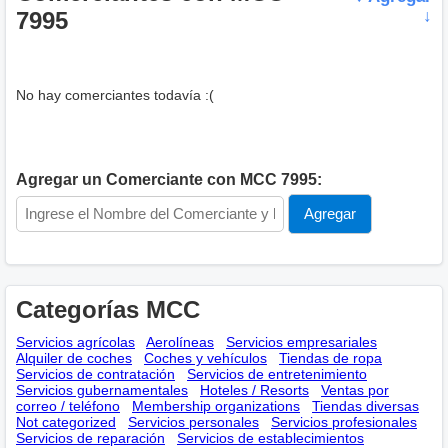
7995
↓
No hay comerciantes todavía :(
Agregar un Comerciante con MCC 7995:
Categorías MCC
Servicios agrícolas
Aerolíneas
Servicios empresariales
Alquiler de coches
Coches y vehículos
Tiendas de ropa
Servicios de contratación
Servicios de entretenimiento
Servicios gubernamentales
Hoteles / Resorts
Ventas por
correo / teléfono
Membership оrganizations
Tiendas diversas
Not categorized
Servicios personales
Servicios profesionales
Servicios de reparación
Servicios de establecimientos