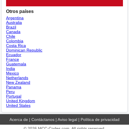
Otros países
Argentina
Australia
Brazil
Canada
Chile
Colombia
Costa Rica
Dominican Republic
Ecuador
France
Guatemala
India
Mexico
Netherlands
New Zealand
Panama
Peru
Portugal
United Kingdom
United States
Acerca de
|
Contáctanos
|
Aviso legal
|
Política de privacidad
© 2026
MCC-Codes.com
. All rights reserved.