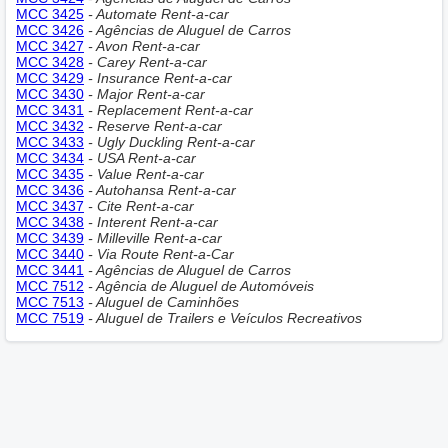
MCC 3425
- Automate Rent-a-car
MCC 3426
- Agências de Aluguel de Carros
MCC 3427
- Avon Rent-a-car
MCC 3428
- Carey Rent-a-car
MCC 3429
- Insurance Rent-a-car
MCC 3430
- Major Rent-a-car
MCC 3431
- Replacement Rent-a-car
MCC 3432
- Reserve Rent-a-car
MCC 3433
- Ugly Duckling Rent-a-car
MCC 3434
- USA Rent-a-car
MCC 3435
- Value Rent-a-car
MCC 3436
- Autohansa Rent-a-car
MCC 3437
- Cite Rent-a-car
MCC 3438
- Interent Rent-a-car
MCC 3439
- Milleville Rent-a-car
MCC 3440
- Via Route Rent-a-Car
MCC 3441
- Agências de Aluguel de Carros
MCC 7512
- Agência de Aluguel de Automóveis
MCC 7513
- Aluguel de Caminhões
MCC 7519
- Aluguel de Trailers e Veículos Recreativos