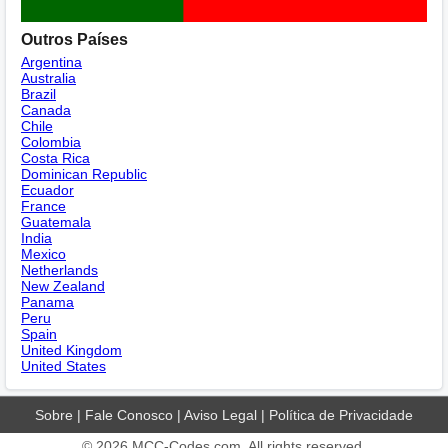
Outros Países
Argentina
Australia
Brazil
Canada
Chile
Colombia
Costa Rica
Dominican Republic
Ecuador
France
Guatemala
India
Mexico
Netherlands
New Zealand
Panama
Peru
Spain
United Kingdom
United States
Sobre
|
Fale Conosco
|
Aviso Legal
|
Política de Privacidade
© 2026
MCC-Codes.com
. All rights reserved.