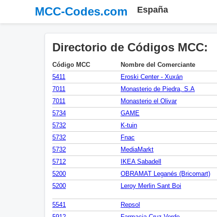
MCC-Codes.com
España
Directorio de Códigos MCC:
Código MCC
Nombre del Comerciante
5411
Eroski Center - Xuxán
7011
Monasterio de Piedra, S.A
7011
Monasterio el Olivar
5734
GAME
5732
K-tuin
5732
Fnac
5732
MediaMarkt
5712
IKEA Sabadell
5200
OBRAMAT Leganés (Bricomart)
5200
Leroy Merlin Sant Boi
5541
Repsol