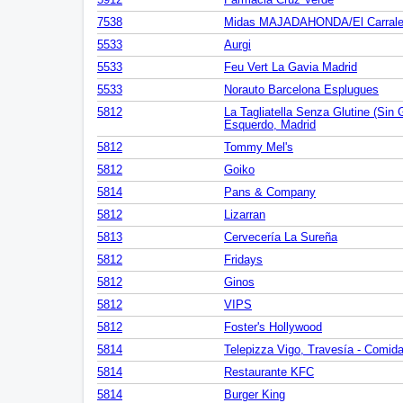
5912
Farmacia Cruz Verde
7538
Midas MAJADAHONDA/El Carrale
5533
Aurgi
5533
Feu Vert La Gavia Madrid
5533
Norauto Barcelona Esplugues
5812
La Tagliatella Senza Glutine (Sin G
Esquerdo, Madrid
5812
Tommy Mel's
5812
Goiko
5814
Pans & Company
5812
Lizarran
5813
Cervecería La Sureña
5812
Fridays
5812
Ginos
5812
VIPS
5812
Foster's Hollywood
5814
Telepizza Vigo, Travesía - Comida
5814
Restaurante KFC
5814
Burger King