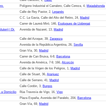
Calle Cardoso, 1,
Cádiz
ro.
Polígono Industrial el Carralero, Calle Cereza, 4,
Majadahonda
Calle de Rey Pastor, 2,
Leganés
C.C. La Gavia, Calle del Alto del Retiro, 24,
Madrid
Carrer de Laureà Miró, 146,
Esplugues de Llobregat
luten) | Dr.
Avenida de Nazaret, 13,
Madrid
Calle del Azoque, 39,
Zaragoza
Avenida de la República Argentina, 26,
Sevilla
Gran Vía, 30,
Madrid
Carrer de Can Bruixa, 6-8,
Barcelona
Avenida de América, 7-9, 166,
Alcorcón
Calle de la Virgen de los Peligros, 1,
Madrid
Calle de Stuart, 36,
Aranjuez
Calle de Serrano, 41,
Madrid
Calle Cordón, 3,
Burgos
 a Domicilio
Rúa Travesía de Vigo, 16,
Vigo
Plaza España, Avenida del Paralelo, 204,
Barcelona
Gran Vía, 69,
Madrid