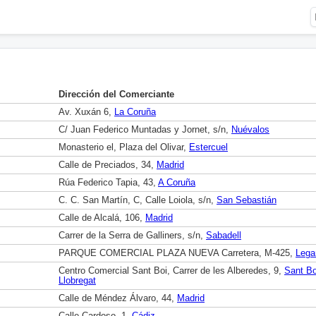
Dirección del Comerciante
Av. Xuxán 6,
La Coruña
C/ Juan Federico Muntadas y Jornet, s/n,
Nuévalos
Monasterio el, Plaza del Olivar,
Estercuel
Calle de Preciados, 34,
Madrid
Rúa Federico Tapia, 43,
A Coruña
C. C. San Martín, C, Calle Loiola, s/n,
San Sebastián
Calle de Alcalá, 106,
Madrid
Carrer de la Serra de Galliners, s/n,
Sabadell
PARQUE COMERCIAL PLAZA NUEVA Carretera, M-425,
Lega
Centro Comercial Sant Boi, Carrer de les Alberedes, 9,
Sant Bo
Llobregat
Calle de Méndez Álvaro, 44,
Madrid