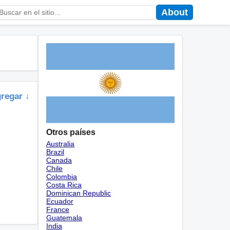
About
gregar ↓
Otros países
Australia
Brazil
Canada
Chile
Colombia
Costa Rica
Dominican Republic
Ecuador
France
Guatemala
India