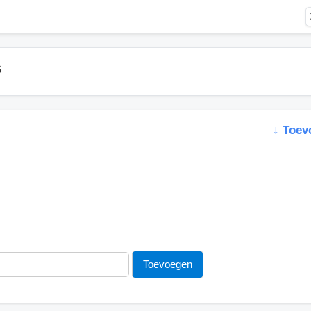
s
↓ Toev