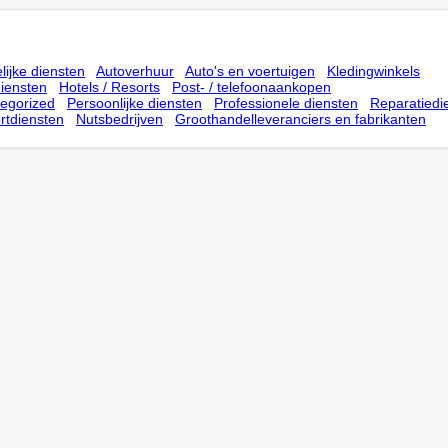
lijke diensten
Autoverhuur
Auto's en voertuigen
Kledingwinkels
iensten
Hotels / Resorts
Post- / telefoonaankopen
tegorized
Persoonlijke diensten
Professionele diensten
Reparatiedi
rtdiensten
Nutsbedrijven
Groothandelleveranciers en fabrikanten