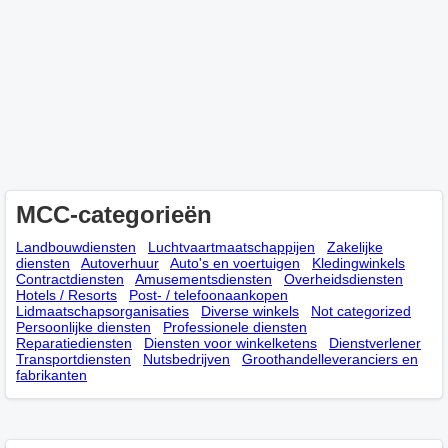
MCC-categorieën
Landbouwdiensten
Luchtvaartmaatschappijen
Zakelijke
diensten
Autoverhuur
Auto's en voertuigen
Kledingwinkels
Contractdiensten
Amusementsdiensten
Overheidsdiensten
Hotels / Resorts
Post- / telefoonaankopen
Lidmaatschapsorganisaties
Diverse winkels
Not categorized
Persoonlijke diensten
Professionele diensten
Reparatiediensten
Diensten voor winkelketens
Dienstverlener
Transportdiensten
Nutsbedrijven
Groothandelleveranciers en
fabrikanten