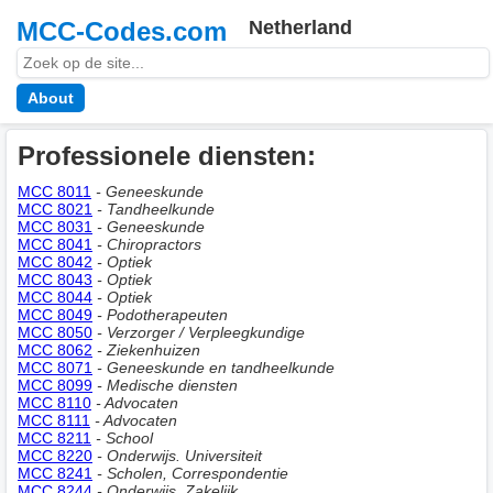
MCC-Codes.com
Netherland
About
Professionele diensten:
MCC 8011
- Geneeskunde
MCC 8021
- Tandheelkunde
MCC 8031
- Geneeskunde
MCC 8041
- Chiropractors
MCC 8042
- Optiek
MCC 8043
- Optiek
MCC 8044
- Optiek
MCC 8049
- Podotherapeuten
MCC 8050
- Verzorger / Verpleegkundige
MCC 8062
- Ziekenhuizen
MCC 8071
- Geneeskunde en tandheelkunde
MCC 8099
- Medische diensten
MCC 8110
- Advocaten
MCC 8111
- Advocaten
MCC 8211
- School
MCC 8220
- Onderwijs. Universiteit
MCC 8241
- Scholen, Correspondentie
MCC 8244
- Onderwijs. Zakelijk