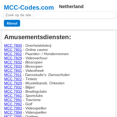
MCC-Codes.com
Netherland
About
Amusementsdiensten:
MCC 7800
- Overheidsloterij
MCC 7801
- Online casino
MCC 7802
- Paarden- / Hondenrennen
MCC 7829
- Videoverhuur
MCC 7832
- Bioscopen
MCC 7833
- Bioscopen
MCC 7841
- Videotheek
MCC 7911
- Dansstudio's. Dansscholen
MCC 7922
- Tickets
MCC 7929
- Muziekbands. Orkesten
MCC 7932
- Biljart
MCC 7933
- Bowlingclubs
MCC 7941
- Sportclubs
MCC 7991
- Toerisme
MCC 7992
- Golf
MCC 7993
- Videospellen
MCC 7994
- Videospellen
MCC 7995
- Gokken