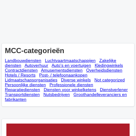
MCC-categorieën
Landbouwdiensten
Luchtvaartmaatschappijen
Zakelijke
diensten
Autoverhuur
Auto's en voertuigen
Kledingwinkels
Contractdiensten
Amusementsdiensten
Overheidsdiensten
Hotels / Resorts
Post- / telefoonaankopen
Lidmaatschapsorganisaties
Diverse winkels
Not categorized
Persoonlijke diensten
Professionele diensten
Reparatiediensten
Diensten voor winkelketens
Dienstverlener
Transportdiensten
Nutsbedrijven
Groothandelleveranciers en
fabrikanten