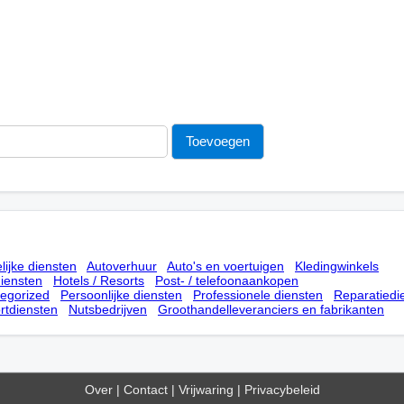
lijke diensten
Autoverhuur
Auto's en voertuigen
Kledingwinkels
iensten
Hotels / Resorts
Post- / telefoonaankopen
tegorized
Persoonlijke diensten
Professionele diensten
Reparatiedi
rtdiensten
Nutsbedrijven
Groothandelleveranciers en fabrikanten
Over
|
Contact
|
Vrijwaring
|
Privacybeleid