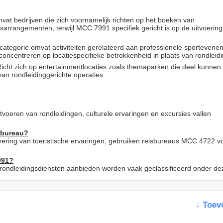
vat bedrijven die zich voornamelijk richten op het boeken van
sarrangementen, terwijl MCC 7991 specifiek gericht is op de uitvoerin
categorie omvat activiteiten gerelateerd aan professionele sportevene
oncentreren op locatiespecifieke betrokkenheid in plaats van rondleid
Richt zich op entertainmentlocaties zoals themaparken die deel kunnen
an rondleidinggerichte operaties.
uitvoeren van rondleidingen, culturele ervaringen en excursies vallen
sbureau?
evering van toeristische ervaringen, gebruiken reisbureaus MCC 4722 v
991?
ide rondleidingsdiensten aanbieden worden vaak geclassificeerd onder 
↓ Toev