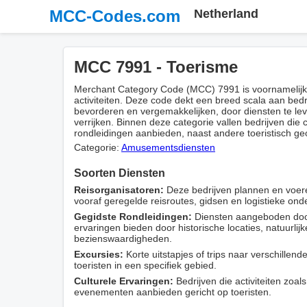
MCC-Codes.com
Netherland
MCC 7991 - Toerisme
Merchant Category Code (MCC) 7991 is voornamelijk
activiteiten. Deze code dekt een breed scala aan bedrij
bevorderen en vergemakkelijken, door diensten te lev
verrijken. Binnen deze categorie vallen bedrijven die c
rondleidingen aanbieden, naast andere toeristisch ge
Categorie:
Amusementsdiensten
Soorten Diensten
Reisorganisatoren:
Deze bedrijven plannen en voeren
vooraf geregelde reisroutes, gidsen en logistieke ond
Gegidste Rondleidingen:
Diensten aangeboden door 
ervaringen bieden door historische locaties, natuurlij
bezienswaardigheden.
Excursies:
Korte uitstapjes of trips naar verschillend
toeristen in een specifiek gebied.
Culturele Ervaringen:
Bedrijven die activiteiten zoal
evenementen aanbieden gericht op toeristen.