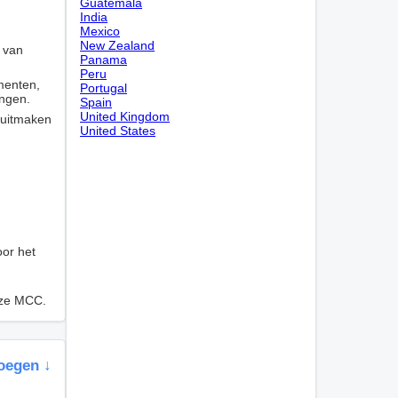
Guatemala
India
Mexico
New Zealand
g van
Panama
Peru
menten,
Portugal
ingen.
Spain
United Kingdom
 uitmaken
United States
oor het
deze MCC.
oegen ↓