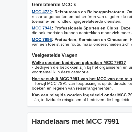
Gerelateerde MCC's
MCC 4722
: Reisbureaus en Reisorganisatoren
: Om
reisarrangementen en het creëren van uitgebreide rei
toerisme- en rondleidingsgerelateerde diensten.
MCC 7941
: Professionele Sporten en Clubs
: Deze 
die ook toeristen kunnen aantrekken maar zich meer c
MCC 7996
: Pretparken, Kermissen en Circussen
: 
van een toeristische route, maar onderscheiden zich v
Veelgestelde Vragen
Welke soorten bedrijven gebruiken MCC 7991?
- Bedrijven die betrokken zijn bij het organiseren en 
voornamelijk in deze categorie.
Hoe verschilt MCC 7991 van het MCC van een rei
- Terwijl MCC 7991 van toepassing is op de directe l
boeken en regelen van reisarrangementen.
Kan een reisgids worden ingedeeld onder MCC 7
- Ja, individuele reisgidsen of bedrijven die begele
Handelaars met MCC 7991