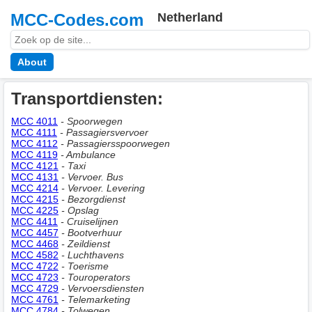
MCC-Codes.com
Netherland
About
Transportdiensten:
MCC 4011
- Spoorwegen
MCC 4111
- Passagiersvervoer
MCC 4112
- Passagiersspoorwegen
MCC 4119
- Ambulance
MCC 4121
- Taxi
MCC 4131
- Vervoer. Bus
MCC 4214
- Vervoer. Levering
MCC 4215
- Bezorgdienst
MCC 4225
- Opslag
MCC 4411
- Cruiselijnen
MCC 4457
- Bootverhuur
MCC 4468
- Zeildienst
MCC 4582
- Luchthavens
MCC 4722
- Toerisme
MCC 4723
- Touroperators
MCC 4729
- Vervoersdiensten
MCC 4761
- Telemarketing
MCC 4784
- Tolwegen