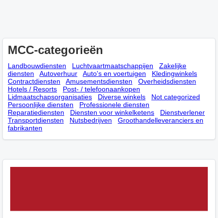
MCC-categorieën
Landbouwdiensten
Luchtvaartmaatschappijen
Zakelijke
diensten
Autoverhuur
Auto's en voertuigen
Kledingwinkels
Contractdiensten
Amusementsdiensten
Overheidsdiensten
Hotels / Resorts
Post- / telefoonaankopen
Lidmaatschapsorganisaties
Diverse winkels
Not categorized
Persoonlijke diensten
Professionele diensten
Reparatiediensten
Diensten voor winkelketens
Dienstverlener
Transportdiensten
Nutsbedrijven
Groothandelleveranciers en
fabrikanten