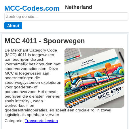
MCC-Codes.com
Netherland
About
MCC 4011 - Spoorwegen
De Merchant Category Code
(MCC) 4011 is toegewezen
aan bedrijven die zich
voornamelijk bezighouden met
spoorvervoersdiensten. Deze
MCC is toegewezen aan
ondernemingen die
spoorwegsystemen exploiteren
voor goederen- of
personenvervoer. Het omvat
bedrijven die diensten verlenen
zoals intercity-, woon-
werkverkeer- en
goederentreinoperaties, en speelt een cruciale rol in zowel
logistiek als openbaar vervoer.
Categorie:
Transportdiensten