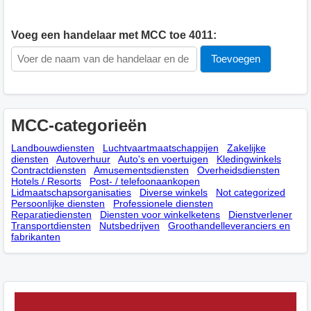
Voeg een handelaar met MCC toe 4011:
MCC-categorieën
Landbouwdiensten
Luchtvaartmaatschappijen
Zakelijke
diensten
Autoverhuur
Auto's en voertuigen
Kledingwinkels
Contractdiensten
Amusementsdiensten
Overheidsdiensten
Hotels / Resorts
Post- / telefoonaankopen
Lidmaatschapsorganisaties
Diverse winkels
Not categorized
Persoonlijke diensten
Professionele diensten
Reparatiediensten
Diensten voor winkelketens
Dienstverlener
Transportdiensten
Nutsbedrijven
Groothandelleveranciers en
fabrikanten