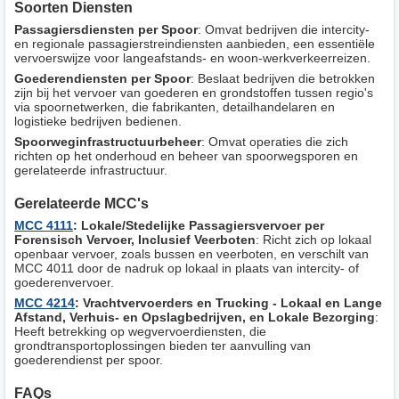
Soorten Diensten
Passagiersdiensten per Spoor
: Omvat bedrijven die intercity-
en regionale passagierstreindiensten aanbieden, een essentiële
vervoerswijze voor langeafstands- en woon-werkverkeerreizen.
Goederendiensten per Spoor
: Beslaat bedrijven die betrokken
zijn bij het vervoer van goederen en grondstoffen tussen regio's
via spoornetwerken, die fabrikanten, detailhandelaren en
logistieke bedrijven bedienen.
Spoorweginfrastructuurbeheer
: Omvat operaties die zich
richten op het onderhoud en beheer van spoorwegsporen en
gerelateerde infrastructuur.
Gerelateerde MCC's
MCC 4111
: Lokale/Stedelijke Passagiersvervoer per
Forensisch Vervoer, Inclusief Veerboten
: Richt zich op lokaal
openbaar vervoer, zoals bussen en veerboten, en verschilt van
MCC 4011 door de nadruk op lokaal in plaats van intercity- of
goederenvervoer.
MCC 4214
: Vrachtvervoerders en Trucking - Lokaal en Lange
Afstand, Verhuis- en Opslagbedrijven, en Lokale Bezorging
:
Heeft betrekking op wegvervoerdiensten, die
grondtransportoplossingen bieden ter aanvulling van
goederendienst per spoor.
FAQs