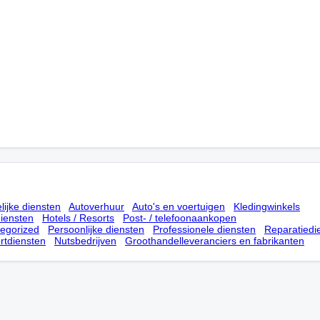
lijke diensten
Autoverhuur
Auto's en voertuigen
Kledingwinkels
iensten
Hotels / Resorts
Post- / telefoonaankopen
tegorized
Persoonlijke diensten
Professionele diensten
Reparatiedi
rtdiensten
Nutsbedrijven
Groothandelleveranciers en fabrikanten