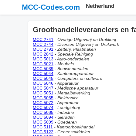
MCC-Codes.com
Netherland
Groothandelleveranciers en f
MCC 2741
- Overige Uitgeverij en Drukkerij
MCC 2744
- Diversen Uitgeverij en Drukwerk
MCC 2791
- Zetterij, Plaatmaken
MCC 2842
- Speciale Reiniging
MCC 5013
- Auto-onderdelen
MCC 5021
- Meubels
MCC 5039
- Bouwmaterialen
MCC 5044
- Kantoorapparatuur
MCC 5045
- Computers en software
MCC 5046
- Apparatuur
MCC 5047
- Medische apparatuur
MCC 5051
- Metaalbewerking
MCC 5065
- Elektronica
MCC 5072
- Apparatuur
MCC 5074
- Loodgieterij
MCC 5085
- Industrie
MCC 5094
- Sieraden
MCC 5099
- Goederen
MCC 5111
- Kantoorboekhandel
MCC 5122
- Geneesmiddelen