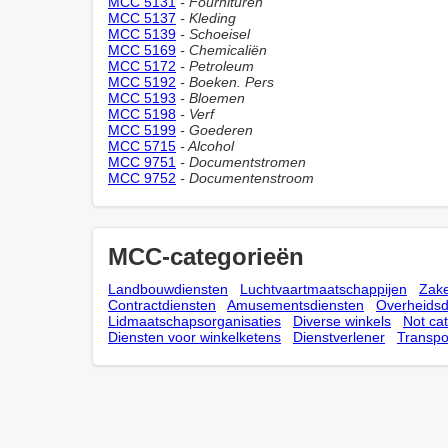
MCC 5131
- Fournituren
MCC 5137
- Kleding
MCC 5139
- Schoeisel
MCC 5169
- Chemicaliën
MCC 5172
- Petroleum
MCC 5192
- Boeken. Pers
MCC 5193
- Bloemen
MCC 5198
- Verf
MCC 5199
- Goederen
MCC 5715
- Alcohol
MCC 9751
- Documentstromen
MCC 9752
- Documentenstroom
MCC-categorieën
Landbouwdiensten
Luchtvaartmaatschappijen
Zake
Contractdiensten
Amusementsdiensten
Overheidsd
Lidmaatschapsorganisaties
Diverse winkels
Not ca
Diensten voor winkelketens
Dienstverlener
Transpo