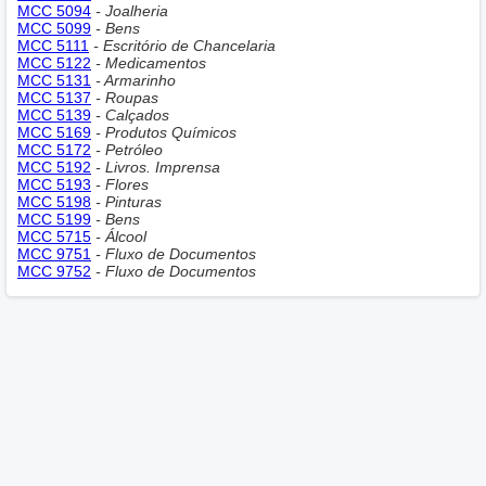
MCC 5094
- Joalheria
MCC 5099
- Bens
MCC 5111
- Escritório de Chancelaria
MCC 5122
- Medicamentos
MCC 5131
- Armarinho
MCC 5137
- Roupas
MCC 5139
- Calçados
MCC 5169
- Produtos Químicos
MCC 5172
- Petróleo
MCC 5192
- Livros. Imprensa
MCC 5193
- Flores
MCC 5198
- Pinturas
MCC 5199
- Bens
MCC 5715
- Álcool
MCC 9751
- Fluxo de Documentos
MCC 9752
- Fluxo de Documentos