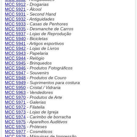
MCC 5912
- Drogarias
MCC 5921
- Álcool
MCC 5931
- Second Hand
MCC 5932
- Antiguidades
MCC 5933
- Casas de Penhores
MCC 5935
- Desmanche de Carros
MCC 5937
- Lojas de Reprodução
MCC 5940
- Bicicletas
MCC 5941
- Artigos esportivos
MCC 5942
- Lojas de Livros
MCC 5943
- Papelaria
MCC 5944
- Relógio
MCC 5945
- Brinquedos
MCC 5946
- Produtos Fotográficos
MCC 5947
- Souvenirs
MCC 5948
- Produtos de Couro
MCC 5949
- Suprimentos para costura
MCC 5950
- Cristal / Vidraria
MCC 5963
- Vendedores
MCC 5970
- Produtos de Arte
MCC 5971
- Galerias
MCC 5972
- Filatelia
MCC 5973
- Lojas de Igreja
MCC 5974
- Carimbo de borracha
MCC 5975
- Aparelhos Auditivos
MCC 5976
- Próteses
MCC 5977
- Cosméticos
MCC 5978
- Máquinas de Impressão