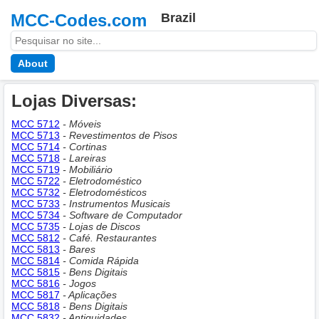
MCC-Codes.com
Brazil
About
Lojas Diversas:
MCC 5712
- Móveis
MCC 5713
- Revestimentos de Pisos
MCC 5714
- Cortinas
MCC 5718
- Lareiras
MCC 5719
- Mobiliário
MCC 5722
- Eletrodoméstico
MCC 5732
- Eletrodomésticos
MCC 5733
- Instrumentos Musicais
MCC 5734
- Software de Computador
MCC 5735
- Lojas de Discos
MCC 5812
- Café. Restaurantes
MCC 5813
- Bares
MCC 5814
- Comida Rápida
MCC 5815
- Bens Digitais
MCC 5816
- Jogos
MCC 5817
- Aplicações
MCC 5818
- Bens Digitais
MCC 5832
- Antiguidades