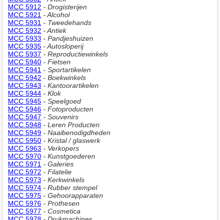
MCC 5912
- Drogisterijen
MCC 5921
- Alcohol
MCC 5931
- Tweedehands
MCC 5932
- Antiek
MCC 5933
- Pandjeshuizen
MCC 5935
- Autosloperij
MCC 5937
- Reproductiewinkels
MCC 5940
- Fietsen
MCC 5941
- Sportartikelen
MCC 5942
- Boekwinkels
MCC 5943
- Kantoorartikelen
MCC 5944
- Klok
MCC 5945
- Speelgoed
MCC 5946
- Fotoproducten
MCC 5947
- Souvenirs
MCC 5948
- Leren Producten
MCC 5949
- Naaibenodigdheden
MCC 5950
- Kristal / glaswerk
MCC 5963
- Verkopers
MCC 5970
- Kunstgoederen
MCC 5971
- Galeries
MCC 5972
- Filatelie
MCC 5973
- Kerkwinkels
MCC 5974
- Rubber stempel
MCC 5975
- Gehoorapparaten
MCC 5976
- Prothesen
MCC 5977
- Cosmetica
MCC 5978
- Drukmachines