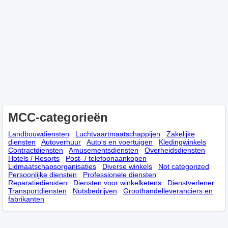
MCC-categorieën
Landbouwdiensten
Luchtvaartmaatschappijen
Zakelijke
diensten
Autoverhuur
Auto's en voertuigen
Kledingwinkels
Contractdiensten
Amusementsdiensten
Overheidsdiensten
Hotels / Resorts
Post- / telefoonaankopen
Lidmaatschapsorganisaties
Diverse winkels
Not categorized
Persoonlijke diensten
Professionele diensten
Reparatiediensten
Diensten voor winkelketens
Dienstverlener
Transportdiensten
Nutsbedrijven
Groothandelleveranciers en
fabrikanten