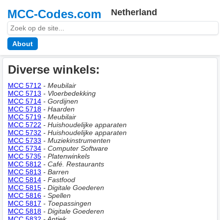
MCC-Codes.com
Netherland
About
Diverse winkels:
MCC 5712
- Meubilair
MCC 5713
- Vloerbedekking
MCC 5714
- Gordijnen
MCC 5718
- Haarden
MCC 5719
- Meubilair
MCC 5722
- Huishoudelijke apparaten
MCC 5732
- Huishoudelijke apparaten
MCC 5733
- Muziekinstrumenten
MCC 5734
- Computer Software
MCC 5735
- Platenwinkels
MCC 5812
- Café. Restaurants
MCC 5813
- Barren
MCC 5814
- Fastfood
MCC 5815
- Digitale Goederen
MCC 5816
- Spellen
MCC 5817
- Toepassingen
MCC 5818
- Digitale Goederen
MCC 5832
- Antiek