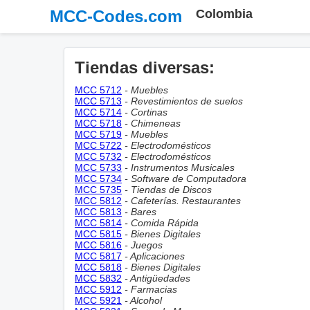
MCC-Codes.com
Colombia
Tiendas diversas:
MCC 5712
- Muebles
MCC 5713
- Revestimientos de suelos
MCC 5714
- Cortinas
MCC 5718
- Chimeneas
MCC 5719
- Muebles
MCC 5722
- Electrodomésticos
MCC 5732
- Electrodomésticos
MCC 5733
- Instrumentos Musicales
MCC 5734
- Software de Computadora
MCC 5735
- Tiendas de Discos
MCC 5812
- Cafeterías. Restaurantes
MCC 5813
- Bares
MCC 5814
- Comida Rápida
MCC 5815
- Bienes Digitales
MCC 5816
- Juegos
MCC 5817
- Aplicaciones
MCC 5818
- Bienes Digitales
MCC 5832
- Antigüedades
MCC 5912
- Farmacias
MCC 5921
- Alcohol