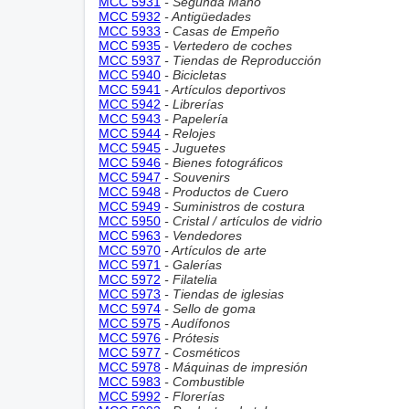
MCC 5931
- Segunda Mano
MCC 5932
- Antigüedades
MCC 5933
- Casas de Empeño
MCC 5935
- Vertedero de coches
MCC 5937
- Tiendas de Reproducción
MCC 5940
- Bicicletas
MCC 5941
- Artículos deportivos
MCC 5942
- Librerías
MCC 5943
- Papelería
MCC 5944
- Relojes
MCC 5945
- Juguetes
MCC 5946
- Bienes fotográficos
MCC 5947
- Souvenirs
MCC 5948
- Productos de Cuero
MCC 5949
- Suministros de costura
MCC 5950
- Cristal / artículos de vidrio
MCC 5963
- Vendedores
MCC 5970
- Artículos de arte
MCC 5971
- Galerías
MCC 5972
- Filatelia
MCC 5973
- Tiendas de iglesias
MCC 5974
- Sello de goma
MCC 5975
- Audífonos
MCC 5976
- Prótesis
MCC 5977
- Cosméticos
MCC 5978
- Máquinas de impresión
MCC 5983
- Combustible
MCC 5992
- Florerías