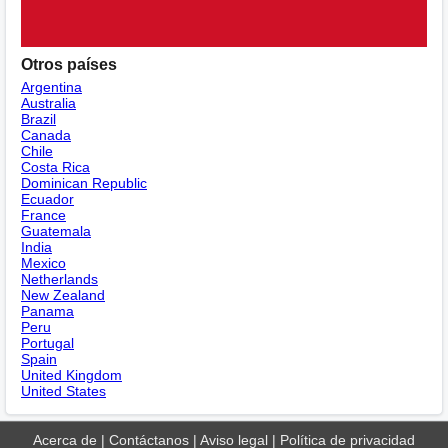
Otros países
Argentina
Australia
Brazil
Canada
Chile
Costa Rica
Dominican Republic
Ecuador
France
Guatemala
India
Mexico
Netherlands
New Zealand
Panama
Peru
Portugal
Spain
United Kingdom
United States
Acerca de
|
Contáctanos
|
Aviso legal
|
Política de privacidad