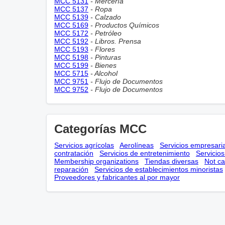
MCC 5131
- Mercería
MCC 5137
- Ropa
MCC 5139
- Calzado
MCC 5169
- Productos Químicos
MCC 5172
- Petróleo
MCC 5192
- Libros. Prensa
MCC 5193
- Flores
MCC 5198
- Pinturas
MCC 5199
- Bienes
MCC 5715
- Alcohol
MCC 9751
- Flujo de Documentos
MCC 9752
- Flujo de Documentos
Categorías MCC
Servicios agrícolas
Aerolíneas
Servicios empresari
contratación
Servicios de entretenimiento
Servicio
Membership оrganizations
Tiendas diversas
Not ca
reparación
Servicios de establecimientos minoristas
Proveedores y fabricantes al por mayor