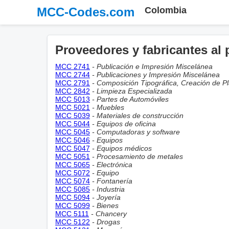
MCC-Codes.com
Colombia
Proveedores y fabricantes al 
MCC 2741
- Publicación e Impresión Miscelánea
MCC 2744
- Publicaciones y Impresión Miscelánea
MCC 2791
- Composición Tipográfica, Creación de P
MCC 2842
- Limpieza Especializada
MCC 5013
- Partes de Automóviles
MCC 5021
- Muebles
MCC 5039
- Materiales de construcción
MCC 5044
- Equipos de oficina
MCC 5045
- Computadoras y software
MCC 5046
- Equipos
MCC 5047
- Equipos médicos
MCC 5051
- Procesamiento de metales
MCC 5065
- Electrónica
MCC 5072
- Equipo
MCC 5074
- Fontanería
MCC 5085
- Industria
MCC 5094
- Joyería
MCC 5099
- Bienes
MCC 5111
- Chancery
MCC 5122
- Drogas