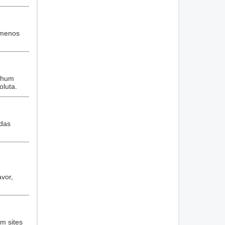
 menos
enhum
luta.
idas
vor,
m sites