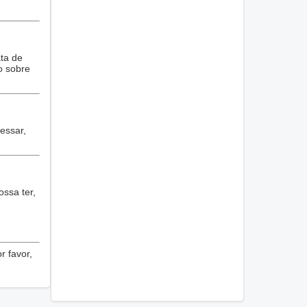
ta de
o sobre
essar,
ossa ter,
r favor,