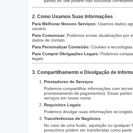
partes do Site podem não funcionar corretamen
2. Como Usamos Suas Informações
Para Melhorar Nossos Serviços:
Usamos dados agreg
usuário.
Para Comunicar:
Podemos enviar atualizações por e-
dados de contato.
Para Personalizar Conteúdo:
Cookies e tecnologias
Para Cumprir Obrigações Legais:
Podemos compartil
legais.
3. Compartilhamento e Divulgação de Infor
Prestadores de Serviços
Podemos compartilhar informações com terceir
processamento de pagamentos). Essas partes s
serviços em nosso nome.
Requisitos Legais
Podemos divulgar suas informações se exigido p
Transferências de Negócios
No caso de uma fusão, aquisição ou qualquer 
possuímos podem ser transferidas como parte 