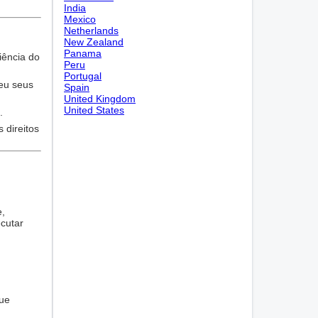
India
Mexico
Netherlands
New Zealand
Panama
iência do
Peru
Portugal
ceu seus
Spain
United Kingdom
United States
.
 direitos
e,
cutar
que