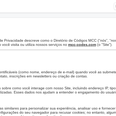
a de Privacidade descreve como o Diretório de Códigos MCC (“nós”, “no
você visita ou utiliza nossos serviços no
mcc-codes.com
(o "Site").
entificáveis (como nome, endereço de e-mail) quando você as submet
tato, inscrições em newsletters ou criação de contas.
sobre como você interage com nosso Site, incluindo endereço IP, tipo
alizadas. Esses dados nos ajudam a entender o engajamento do usuári
s similares para personalizar sua experiência, analisar uso e fornecer
nfigurações do seu navegador para recusar cookies; no entanto, algu