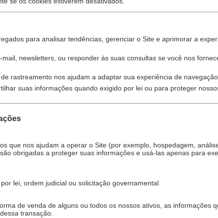
te se os cookies estiverem desativados.
ados para analisar tendências, gerenciar o Site e aprimorar a exper
mail, newsletters, ou responder às suas consultas se você nos forne
 de rastreamento nos ajudam a adaptar sua experiência de navegação
har suas informações quando exigido por lei ou para proteger nossos
mações
os que nos ajudam a operar o Site (por exemplo, hospedagem, anális
ão obrigadas a proteger suas informações e usá-las apenas para exe
or lei, ordem judicial ou solicitação governamental.
forma de venda de alguns ou todos os nossos ativos, as informações 
dessa transação.