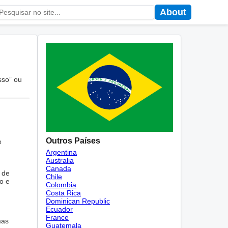
About
sso” ou
Outros Países
e
Argentina
Australia
Canada
 de
Chile
o e
Colombia
Costa Rica
Dominican Republic
Ecuador
France
mas
Guatemala