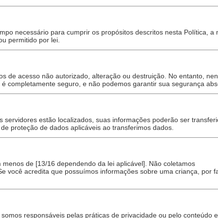
po necessário para cumprir os propósitos descritos nesta Política, a
u permitido por lei.
 de acesso não autorizado, alteração ou destruição. No entanto, n
é completamente seguro, e não podemos garantir sua segurança abso
 servidores estão localizados, suas informações poderão ser transfer
s de proteção de dados aplicáveis ao transferimos dados.
m menos de [13/16 dependendo da lei aplicável]. Não coletamos
Se você acredita que possuímos informações sobre uma criança, por fa
o somos responsáveis pelas práticas de privacidade ou pelo conteúdo e