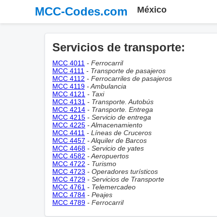
MCC-Codes.com
México
Servicios de transporte:
MCC 4011
- Ferrocarril
MCC 4111
- Transporte de pasajeros
MCC 4112
- Ferrocarriles de pasajeros
MCC 4119
- Ambulancia
MCC 4121
- Taxi
MCC 4131
- Transporte. Autobús
MCC 4214
- Transporte. Entrega
MCC 4215
- Servicio de entrega
MCC 4225
- Almacenamiento
MCC 4411
- Líneas de Cruceros
MCC 4457
- Alquiler de Barcos
MCC 4468
- Servicio de yates
MCC 4582
- Aeropuertos
MCC 4722
- Turismo
MCC 4723
- Operadores turísticos
MCC 4729
- Servicios de Transporte
MCC 4761
- Telemercadeo
MCC 4784
- Peajes
MCC 4789
- Ferrocarril