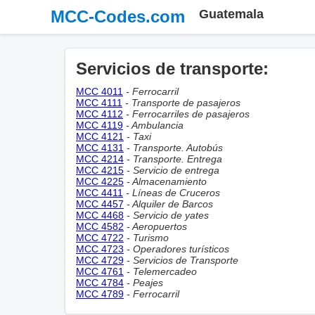
MCC-Codes.com
Guatemala
Servicios de transporte:
MCC 4011
- Ferrocarril
MCC 4111
- Transporte de pasajeros
MCC 4112
- Ferrocarriles de pasajeros
MCC 4119
- Ambulancia
MCC 4121
- Taxi
MCC 4131
- Transporte. Autobús
MCC 4214
- Transporte. Entrega
MCC 4215
- Servicio de entrega
MCC 4225
- Almacenamiento
MCC 4411
- Líneas de Cruceros
MCC 4457
- Alquiler de Barcos
MCC 4468
- Servicio de yates
MCC 4582
- Aeropuertos
MCC 4722
- Turismo
MCC 4723
- Operadores turísticos
MCC 4729
- Servicios de Transporte
MCC 4761
- Telemercadeo
MCC 4784
- Peajes
MCC 4789
- Ferrocarril