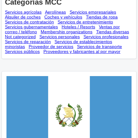
Categorías MCC
Servicios agrícolas
Aerolíneas
Servicios empresariales
Alquiler de coches
Coches y vehículos
Tiendas de ropa
Servicios de contratación
Servicios de entretenimiento
Servicios gubernamentales
Hoteles / Resorts
Ventas por
correo / teléfono
Membership оrganizations
Tiendas diversas
Not categorized
Servicios personales
Servicios profesionales
Servicios de reparación
Servicios de establecimientos
minoristas
Proveedor de servicios
Servicios de transporte
Servicios públicos
Proveedores y fabricantes al por mayor