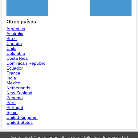
Otros países
Argentina
Australia
Brazil
Canada
Chile
Colombia
Costa Rica
Dominican Republic
Ecuador
France
India
Mexico
Netherlands
New Zealand
Panama
Peru
Portugal
Spain
United Kingdom
United States
Acerca de
|
Contáctanos
|
Aviso legal
|
Política de privacidad