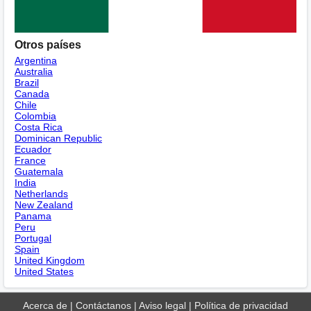
Otros países
Argentina
Australia
Brazil
Canada
Chile
Colombia
Costa Rica
Dominican Republic
Ecuador
France
Guatemala
India
Netherlands
New Zealand
Panama
Peru
Portugal
Spain
United Kingdom
United States
Acerca de
|
Contáctanos
|
Aviso legal
|
Política de privacidad