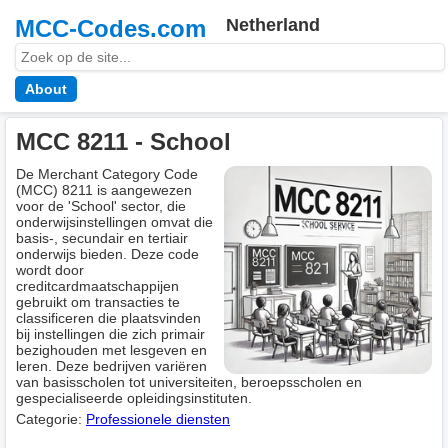
MCC-Codes.com
Netherland
About
MCC 8211 - School
De Merchant Category Code
(MCC) 8211 is aangewezen
voor de 'School' sector, die
onderwijsinstellingen omvat die
basis-, secundair en tertiair
onderwijs bieden. Deze code
wordt door
creditcardmaatschappijen
gebruikt om transacties te
classificeren die plaatsvinden
bij instellingen die zich primair
bezighouden met lesgeven en
leren. Deze bedrijven variëren
van basisscholen tot universiteiten, beroepsscholen en
gespecialiseerde opleidingsinstituten.
Categorie:
Professionele diensten