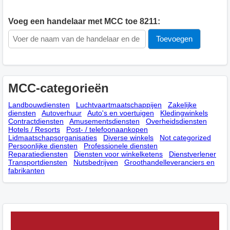
Voeg een handelaar met MCC toe 8211:
MCC-categorieën
Landbouwdiensten
Luchtvaartmaatschappijen
Zakelijke
diensten
Autoverhuur
Auto's en voertuigen
Kledingwinkels
Contractdiensten
Amusementsdiensten
Overheidsdiensten
Hotels / Resorts
Post- / telefoonaankopen
Lidmaatschapsorganisaties
Diverse winkels
Not categorized
Persoonlijke diensten
Professionele diensten
Reparatiediensten
Diensten voor winkelketens
Dienstverlener
Transportdiensten
Nutsbedrijven
Groothandelleveranciers en
fabrikanten