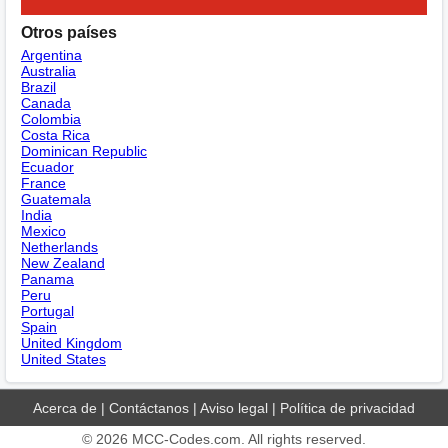
Otros países
Argentina
Australia
Brazil
Canada
Colombia
Costa Rica
Dominican Republic
Ecuador
France
Guatemala
India
Mexico
Netherlands
New Zealand
Panama
Peru
Portugal
Spain
United Kingdom
United States
Acerca de
|
Contáctanos
|
Aviso legal
|
Política de privacidad
© 2026
MCC-Codes.com
. All rights reserved.