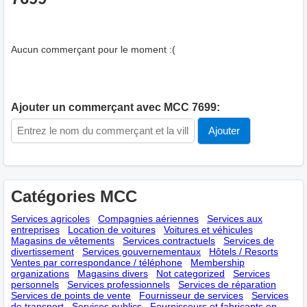
Aucun commerçant pour le moment :(
Ajouter un commerçant avec MCC 7699:
Catégories MCC
Services agricoles
Compagnies aériennes
Services aux
entreprises
Location de voitures
Voitures et véhicules
Magasins de vêtements
Services contractuels
Services de
divertissement
Services gouvernementaux
Hôtels / Resorts
Ventes par correspondance / téléphone
Membership
оrganizations
Magasins divers
Not categorized
Services
personnels
Services professionnels
Services de réparation
Services de points de vente
Fournisseur de services
Services
de transport
Services publics
Fournisseurs et fabricants en