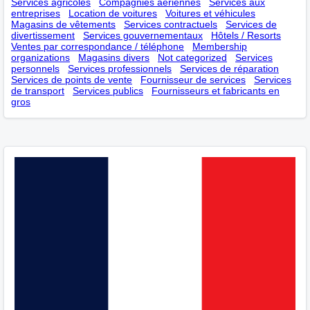
Services agricoles
Compagnies aériennes
Services aux
entreprises
Location de voitures
Voitures et véhicules
Magasins de vêtements
Services contractuels
Services de
divertissement
Services gouvernementaux
Hôtels / Resorts
Ventes par correspondance / téléphone
Membership
оrganizations
Magasins divers
Not categorized
Services
personnels
Services professionnels
Services de réparation
Services de points de vente
Fournisseur de services
Services
de transport
Services publics
Fournisseurs et fabricants en
gros