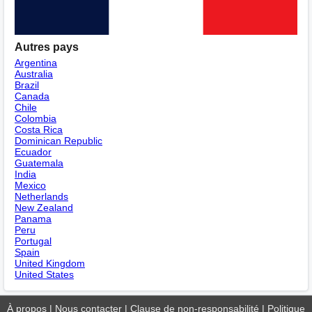
Autres pays
Argentina
Australia
Brazil
Canada
Chile
Colombia
Costa Rica
Dominican Republic
Ecuador
Guatemala
India
Mexico
Netherlands
New Zealand
Panama
Peru
Portugal
Spain
United Kingdom
United States
À propos
|
Nous contacter
|
Clause de non-responsabilité
|
Politique