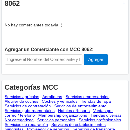
8062
↓
No hay comerciantes todavía :(
Agregar un Comerciante con MCC 8062:
Categorías MCC
Servicios agrícolas
Aerolíneas
Servicios empresariales
Alquiler de coches
Coches y vehículos
Tiendas de ropa
Servicios de contratación
Servicios de entretenimiento
Servicios gubernamentales
Hoteles / Resorts
Ventas por
correo / teléfono
Membership оrganizations
Tiendas diversas
Not categorized
Servicios personales
Servicios profesionales
Servicios de reparación
Servicios de establecimientos
minoristas
Proveedor de servicios
Servicios de transporte