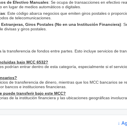
sos de Efectivo Manuales
: Se ocupa de transacciones en efectivo rea
en lugar de medios automáticos o digitales.
ias
: Este código abarca negocios que emiten giros postales o proporc
todos de telecomunicaciones.
 Extranjeras, Giros Postales (No en una Institución Financiera)
: S
 divisas y giros postales.
 la transferencia de fondos entre partes. Esto incluye servicios de tra
 incluidas bajo MCC 6532?
es podrían entrar dentro de esta categoría, especialmente si el servicio 
ancarios?
cios de transferencia de dinero, mientras que los MCC bancarios se re
r bancos e instituciones financieras.
se puede transferir bajo este MCC?
orias de la institución financiera y las ubicaciones geográficas involucr
↓ A