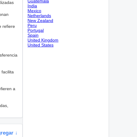
Guatemala
lizadas
India
Mexico
ionan
Netherlands
New Zealand
Peru
e refiere
Portugal
Spain
United Kingdom
United States
nsferencia
facilita
fieren a
adas,
gregar ↓