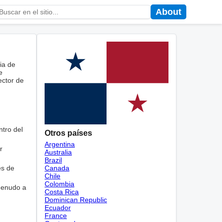
About
ia de
e
ector de
ntro del
Otros países
Argentina
r
Australia
Brazil
Canada
és de
Chile
Colombia
 menudo a
Costa Rica
Dominican Republic
Ecuador
France