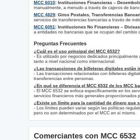
MCC 6010
: Instituciones Financieras – Desembol
manualmente, a menudo a través de cajeros de banco 
MCC 4829
: Giros Postales, Transferencias Bancar
servicios de transferencias bancarias a través de mé
MCC 6051
: Instituciones No Financieras – Divisas
a entidades no bancarias que se ocupan del cambio de
Preguntas Frecuentes
¿Cuál es el uso principal del MCC 6532?
- Es utilizado por negocios dedicados principalmente a
tanto a nivel nacional como internacional.
¿Las transacciones de billeteras digitales están
- Las transacciones relacionadas con billeteras digital
transferencias entre personas.
¿En qué se diferencia el MCC 6532 de los MCC b
- El MCC 6532 se enfoca específicamente en los servi
servicios financieros más generales proporcionados po
¿Existe un límite para la cantidad de dinero que 
- Los límites pueden variar según las políticas regulat
pero no son determinados por el MCC en sí mismo.
Comerciantes con MCC 6532