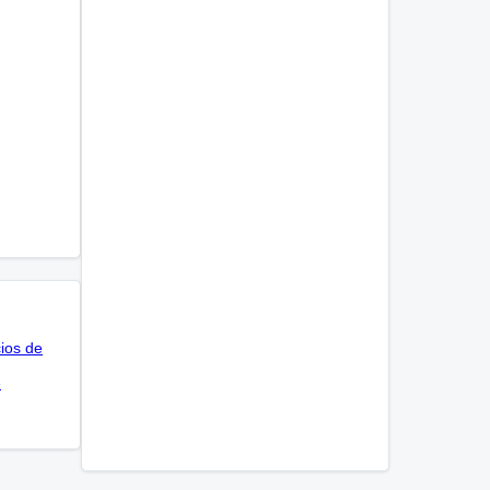
cios de
e