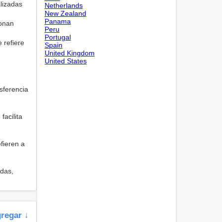
lizadas
Netherlands
New Zealand
Panama
ionan
Peru
Portugal
e refiere
Spain
United Kingdom
United States
nsferencia
facilita
fieren a
adas,
gregar ↓