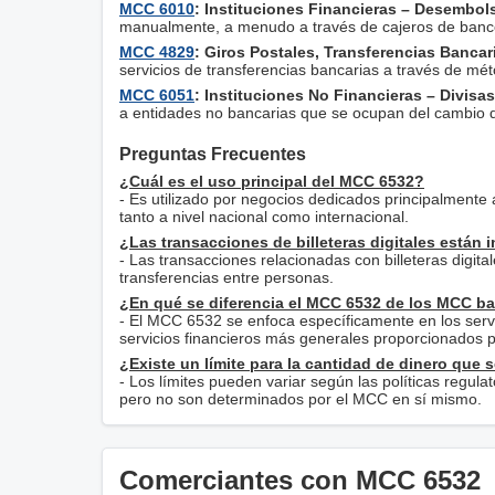
MCC 6010
: Instituciones Financieras – Desembol
manualmente, a menudo a través de cajeros de banco 
MCC 4829
: Giros Postales, Transferencias Bancar
servicios de transferencias bancarias a través de mé
MCC 6051
: Instituciones No Financieras – Divisas
a entidades no bancarias que se ocupan del cambio de
Preguntas Frecuentes
¿Cuál es el uso principal del MCC 6532?
- Es utilizado por negocios dedicados principalmente a
tanto a nivel nacional como internacional.
¿Las transacciones de billeteras digitales están
- Las transacciones relacionadas con billeteras digital
transferencias entre personas.
¿En qué se diferencia el MCC 6532 de los MCC b
- El MCC 6532 se enfoca específicamente en los servi
servicios financieros más generales proporcionados po
¿Existe un límite para la cantidad de dinero que 
- Los límites pueden variar según las políticas regulat
pero no son determinados por el MCC en sí mismo.
Comerciantes con MCC 6532