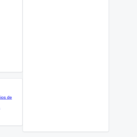
cios de
e