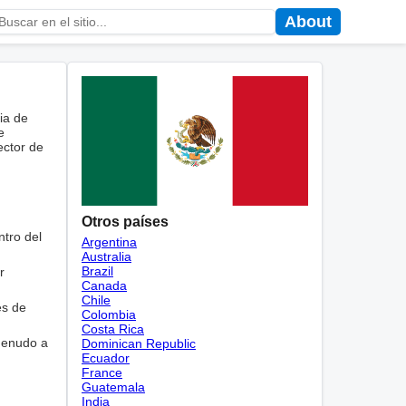
About
ia de
e
ector de
Otros países
ntro del
Argentina
Australia
Brazil
r
Canada
Chile
és de
Colombia
Costa Rica
 menudo a
Dominican Republic
Ecuador
France
Guatemala
India