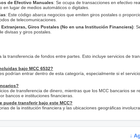
sos de Efectivo Manuales
: Se ocupa de transacciones en efectivo rea
en lugar de medios automáticos o digitales.
ias
: Este código abarca negocios que emiten giros postales o proporc
todos de telecomunicaciones.
 Extranjeras, Giros Postales (No en una Institución Financiera)
: S
 divisas y giros postales.
 la transferencia de fondos entre partes. Esto incluye servicios de tra
 incluidas bajo MCC 6532?
es podrían entrar dentro de esta categoría, especialmente si el servicio 
ancarios?
cios de transferencia de dinero, mientras que los MCC bancarios se re
r bancos e instituciones financieras.
se puede transferir bajo este MCC?
orias de la institución financiera y las ubicaciones geográficas involucr
↓ A