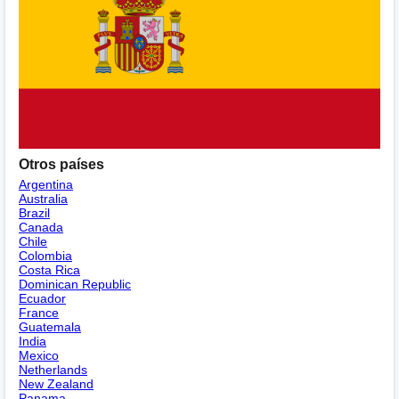
Otros países
Argentina
Australia
Brazil
Canada
Chile
Colombia
Costa Rica
Dominican Republic
Ecuador
France
Guatemala
India
Mexico
Netherlands
New Zealand
Panama