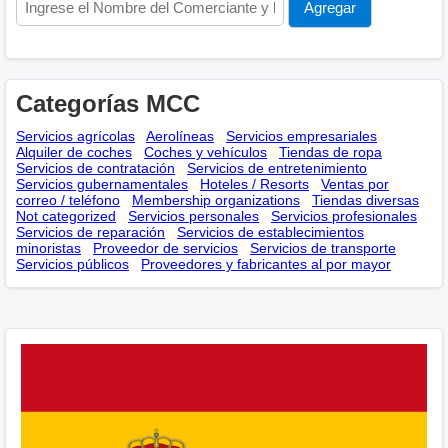
Categorías MCC
Servicios agrícolas
Aerolíneas
Servicios empresariales
Alquiler de coches
Coches y vehículos
Tiendas de ropa
Servicios de contratación
Servicios de entretenimiento
Servicios gubernamentales
Hoteles / Resorts
Ventas por
correo / teléfono
Membership оrganizations
Tiendas diversas
Not categorized
Servicios personales
Servicios profesionales
Servicios de reparación
Servicios de establecimientos
minoristas
Proveedor de servicios
Servicios de transporte
Servicios públicos
Proveedores y fabricantes al por mayor