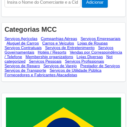
Categorias MCC
Serviços Agrícolas
Companhias Aéreas
Serviços Empresariais
Aluguel de Carros
Carros e Veículos
Lojas de Roupas
Serviços Contratuais
Serviços de Entretenimento
Serviços
Governamentais
Hotéis / Resorts
Vendas por Correspondência
/ Telefone
Membership оrganizations
Lojas Diversas
Not
categorized
Serviços Pessoais
Serviços Profissionais
Serviços de Reparo
Serviços de Varejo
Prestador de Serviços
Serviços de Transporte
Serviços de Utilidade Pública
Fornecedores e Fabricantes Atacadistas