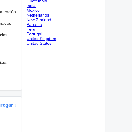
Guatemala
India
Mexico
 atención
Netherlands
New Zealand
ionados
Panama
Peru
Portugal
icios
United Kingdom
United States
icos
gregar ↓