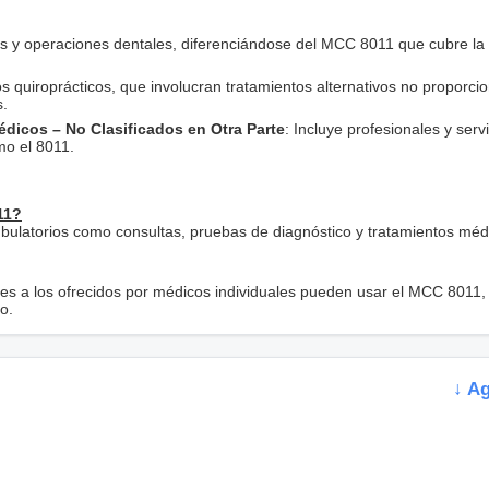
os y operaciones dentales, diferenciándose del MCC 8011 que cubre la
ios quiroprácticos, que involucran tratamientos alternativos no proporc
s.
Médicos – No Clasificados en Otra Parte
: Incluye profesionales y serv
o el 8011.
11?
mbulatorios como consultas, pruebas de diagnóstico y tratamientos méd
lares a los ofrecidos por médicos individuales pueden usar el MCC 8011,
o.
↓ A