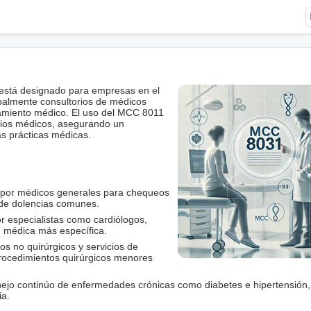
está designado para empresas en el
ipalmente consultorios de médicos
atamiento médico. El uso del MCC 8011
icios médicos, asegurando un
as prácticas médicas.
s por médicos generales para chequeos
 de dolencias comunes.
or especialistas como cardiólogos,
 médica más específica.
os no quirúrgicos y servicios de
procedimientos quirúrgicos menores
ejo continúo de enfermedades crónicas como diabetes e hipertensión,
ia.