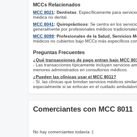
MCCs Relacionados
MCC 8021
: Dentistas
: Específicamente para servici
médica no dental.
MCC 8041
: Quiroprácticos
: Se centra en los servic
generalmente por profesionales médicos tradicionale
MCC 8099
: Profesionales de la Salud, Servicios 
médicos no cubiertos bajo MCCs más específicos com
Preguntas Frecuentes
¿Qué transacciones de pago entran bajo MCC 80
- Las transacciones típicamente incluyen servicios a
menores administrados en consultorios médicos.
¿Pueden las clínicas usar el MCC 8011?
- Sí, las clínicas que brindan servicios médicos simi
especialmente si se enfocan en el cuidado ambulatori
Comerciantes con MCC 8011
No hay comerciantes todavía :(