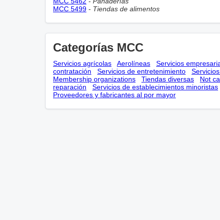
MCC 5462
- Panaderías
MCC 5499
- Tiendas de alimentos
Categorías MCC
Servicios agrícolas
Aerolíneas
Servicios empresari
contratación
Servicios de entretenimiento
Servicio
Membership оrganizations
Tiendas diversas
Not ca
reparación
Servicios de establecimientos minoristas
Proveedores y fabricantes al por mayor