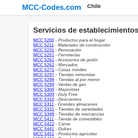
MCC-Codes.com
Chile
Servicios de establecimientos
MCC 5200
- Productos para el hogar
MCC 5211
- Materiales de construcción
MCC 5231
- Renovación
MCC 5251
- Ferreterías
MCC 5261
- Accesorios de jardín
MCC 5262
- Mercados
MCC 5271
- Casas móviles
MCC 5297
- Tiendas minoristas
MCC 5298
- Tiendas al por menor
MCC 5299
- Ventas de gas
MCC 5300
- Mayoristas
MCC 5309
- Duty Free
MCC 5310
- Descuentos
MCC 5311
- Grandes almacenes
MCC 5331
- Tiendas de variedades
MCC 5399
- Tiendas de mercancías
MCC 5411
- Tienda de comestibles
MCC 5422
- Carne
MCC 5441
- Dulces
MCC 5451
- Productos agrícolas