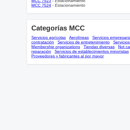
MCC 7523
- Estacionamiento
MCC 7524
- Estacionamiento
Categorías MCC
Servicios agrícolas
Aerolíneas
Servicios empresari
contratación
Servicios de entretenimiento
Servicio
Membership оrganizations
Tiendas diversas
Not ca
reparación
Servicios de establecimientos minoristas
Proveedores y fabricantes al por mayor