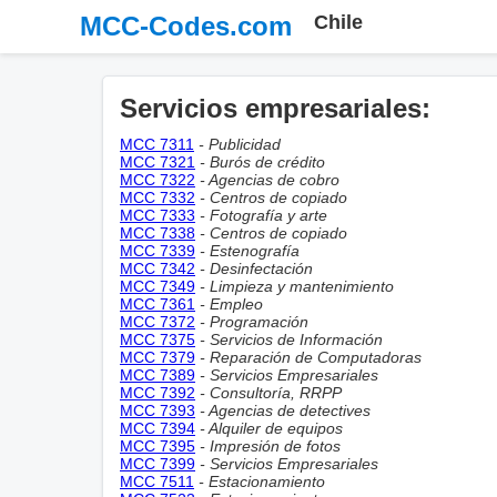
MCC-Codes.com
Chile
Servicios empresariales:
MCC 7311
- Publicidad
MCC 7321
- Burós de crédito
MCC 7322
- Agencias de cobro
MCC 7332
- Centros de copiado
MCC 7333
- Fotografía y arte
MCC 7338
- Centros de copiado
MCC 7339
- Estenografía
MCC 7342
- Desinfectación
MCC 7349
- Limpieza y mantenimiento
MCC 7361
- Empleo
MCC 7372
- Programación
MCC 7375
- Servicios de Información
MCC 7379
- Reparación de Computadoras
MCC 7389
- Servicios Empresariales
MCC 7392
- Consultoría, RRPP
MCC 7393
- Agencias de detectives
MCC 7394
- Alquiler de equipos
MCC 7395
- Impresión de fotos
MCC 7399
- Servicios Empresariales
MCC 7511
- Estacionamiento