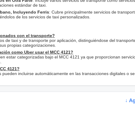
os en Otra Parte
: Incluye varios servicios de transporte como servicio
aciones estándar de taxi.
rbano, Incluyendo Ferris
: Cubre principalmente servicios de transport
éndolos de los servicios de taxi personalizados.
ionados con el transporte?
s de taxi y de transporte por aplicación, distinguiéndose del transport
sus propias categorizaciones.
cación como Uber usar el MCC 4121?
uelen estar categorizadas bajo el MCC 4121 ya que proporcionan servici
.
MCC 4121?
s pueden incluirse automáticamente en las transacciones digitales o se
↓ A