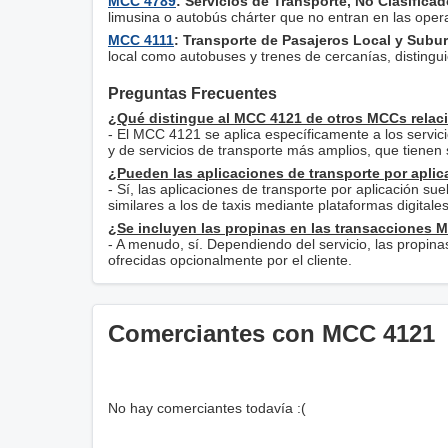
MCC 4789
: Servicios de Transporte, No Clasificad
limusina o autobús chárter que no entran en las oper
MCC 4111
: Transporte de Pasajeros Local y Subu
local como autobuses y trenes de cercanías, distingui
Preguntas Frecuentes
¿Qué distingue al MCC 4121 de otros MCCs relac
- El MCC 4121 se aplica específicamente a los servicio
y de servicios de transporte más amplios, que tienen 
¿Pueden las aplicaciones de transporte por apli
- Sí, las aplicaciones de transporte por aplicación s
similares a los de taxis mediante plataformas digitales
¿Se incluyen las propinas en las transacciones 
- A menudo, sí. Dependiendo del servicio, las propina
ofrecidas opcionalmente por el cliente.
Comerciantes con MCC 4121
No hay comerciantes todavía :(