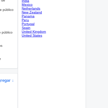
s de
India
Mexico
Netherlands
e público
New Zealand
Panama
Peru
Portugal
Spain
United Kingdom
e público
United States
os
r
gregar ↓