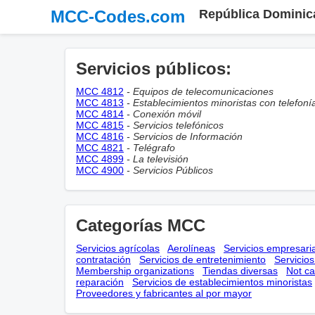
MCC-Codes.com
República Dominic
Servicios públicos:
MCC 4812
- Equipos de telecomunicaciones
MCC 4813
- Establecimientos minoristas con telefoní
MCC 4814
- Conexión móvil
MCC 4815
- Servicios telefónicos
MCC 4816
- Servicios de Información
MCC 4821
- Telégrafo
MCC 4899
- La televisión
MCC 4900
- Servicios Públicos
Categorías MCC
Servicios agrícolas
Aerolíneas
Servicios empresari
contratación
Servicios de entretenimiento
Servicio
Membership оrganizations
Tiendas diversas
Not ca
reparación
Servicios de establecimientos minoristas
Proveedores y fabricantes al por mayor