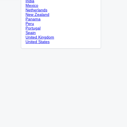
India
Mexico
Netherlands
New Zealand
Panama
Peru
Portugal
Spain
United Kingdom
United States