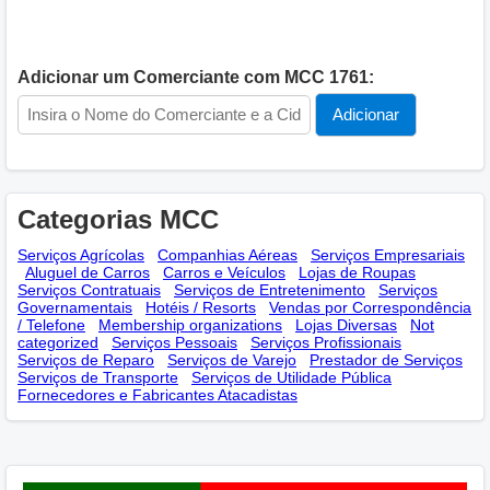
Adicionar um Comerciante com MCC 1761:
Categorias MCC
Serviços Agrícolas
Companhias Aéreas
Serviços Empresariais
Aluguel de Carros
Carros e Veículos
Lojas de Roupas
Serviços Contratuais
Serviços de Entretenimento
Serviços
Governamentais
Hotéis / Resorts
Vendas por Correspondência
/ Telefone
Membership оrganizations
Lojas Diversas
Not
categorized
Serviços Pessoais
Serviços Profissionais
Serviços de Reparo
Serviços de Varejo
Prestador de Serviços
Serviços de Transporte
Serviços de Utilidade Pública
Fornecedores e Fabricantes Atacadistas