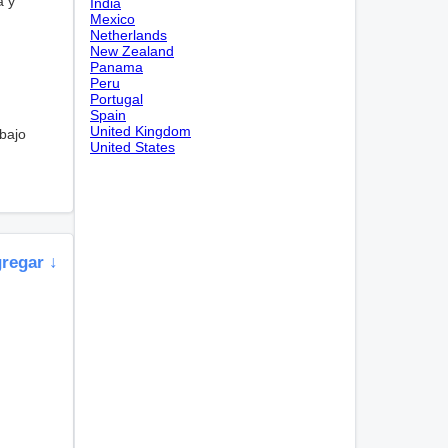
a y
India
Mexico
Netherlands
New Zealand
Panama
Peru
Portugal
Spain
United Kingdom
 bajo
United States
gregar ↓