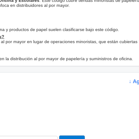
Oficina y Escolares
: Este código cubre tiendas minoristas de papelerí
oca en distribuidores al por mayor.
ina y productos de papel suelen clasificarse bajo este código.
as?
 al por mayor en lugar de operaciones minoristas, que están cubiertas
 en la distribución al por mayor de papelería y suministros de oficina.
↓ A