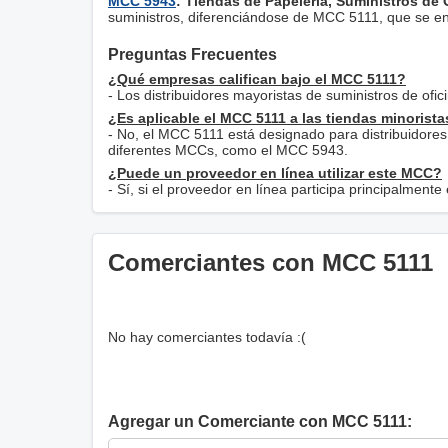
MCC 5943
: Tiendas de Papelería, Suministros de 
suministros, diferenciándose de MCC 5111, que se enf
Preguntas Frecuentes
¿Qué empresas califican bajo el MCC 5111?
- Los distribuidores mayoristas de suministros de ofic
¿Es aplicable el MCC 5111 a las tiendas minorist
- No, el MCC 5111 está designado para distribuidores
diferentes MCCs, como el MCC 5943.
¿Puede un proveedor en línea utilizar este MCC?
- Sí, si el proveedor en línea participa principalmente
Comerciantes con MCC 5111
No hay comerciantes todavía :(
Agregar un Comerciante con MCC 5111: