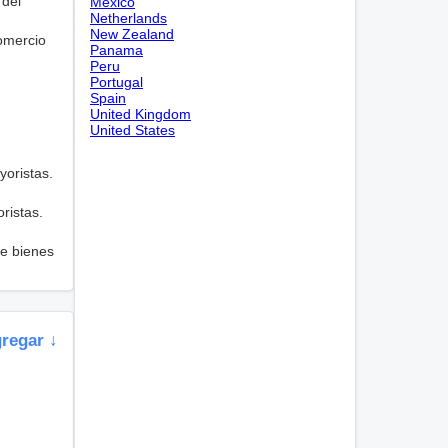
 del
Mexico
Netherlands
New Zealand
omercio
Panama
Peru
Portugal
Spain
United Kingdom
United States
yoristas.
ristas.
de bienes
gregar ↓