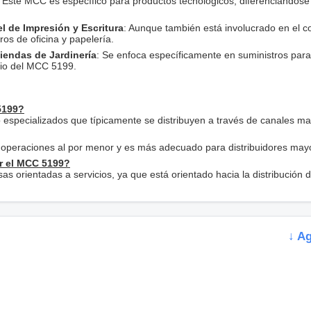
: Este MCC es específico para productos tecnológicos, diferenciándose
el de Impresión y Escritura
: Aunque también está involucrado en el c
ros de oficina y papelería.
Tiendas de Jardinería
: Se enfoca específicamente en suministros para
plio del MCC 5199.
5199?
specializados que típicamente se distribuyen a través de canales ma
operaciones al por menor y es más adecuado para distribuidores mayo
r el MCC 5199?
 orientadas a servicios, ya que está orientado hacia la distribución 
↓ A