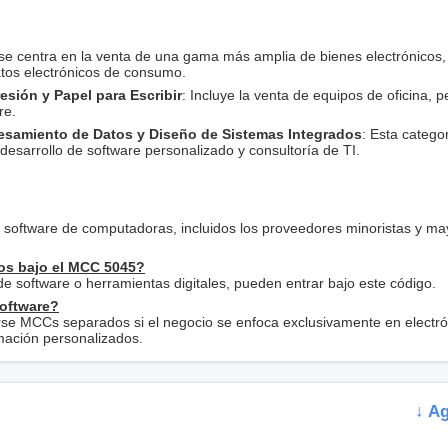
 se centra en la venta de una gama más amplia de bienes electrónicos,
tos electrónicos de consumo.
resión y Papel para Escribir
: Incluye la venta de equipos de oficina, p
re.
esamiento de Datos y Diseño de Sistemas Integrados
: Esta catego
 desarrollo de software personalizado y consultoría de TI.
oftware de computadoras, incluidos los proveedores minoristas y may
dos bajo el MCC 5045?
s de software o herramientas digitales, pueden entrar bajo este código.
software?
rse MCCs separados si el negocio se enfoca exclusivamente en electró
mación personalizados.
↓ A