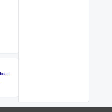
cios de
e