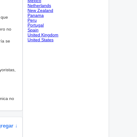
Mexico
Netherlands
New Zealand
Panama
 que
Peru
Portugal
ero no
Spain
United Kingdom
United States
ría se
oristas,
nica no
gregar ↓