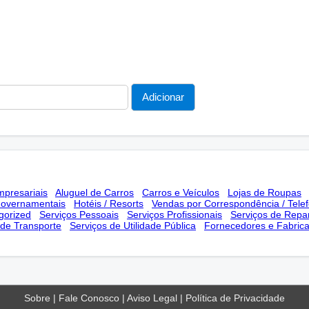
mpresariais
Aluguel de Carros
Carros e Veículos
Lojas de Roupas
Governamentais
Hotéis / Resorts
Vendas por Correspondência / Tele
gorized
Serviços Pessoais
Serviços Profissionais
Serviços de Repa
 de Transporte
Serviços de Utilidade Pública
Fornecedores e Fabric
Sobre
|
Fale Conosco
|
Aviso Legal
|
Política de Privacidade