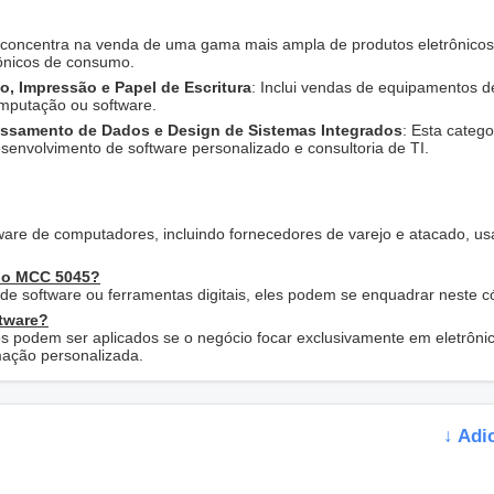
e concentra na venda de uma gama mais ampla de produtos eletrônicos
ônicos de consumo.
io, Impressão e Papel de Escritura
: Inclui vendas de equipamentos d
omputação ou software.
ssamento de Dados e Design de Sistemas Integrados
: Esta catego
esenvolvimento de software personalizado e consultoria de TI.
are de computadores, incluindo fornecedores de varejo e atacado, u
b o MCC 5045?
de software ou ferramentas digitais, eles podem se enquadrar neste c
ftware?
odem ser aplicados se o negócio focar exclusivamente em eletrôni
mação personalizada.
↓ Adi