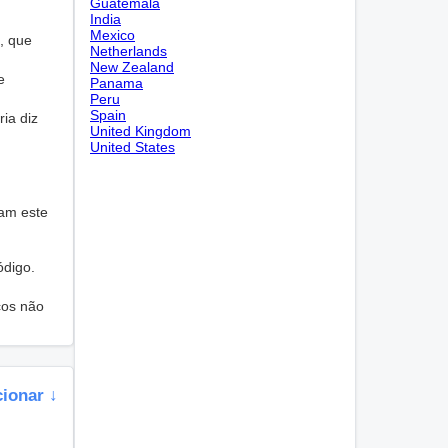
Guatemala
India
Mexico
, que
Netherlands
New Zealand
e
Panama
Peru
Spain
ria diz
United Kingdom
United States
sam este
ódigo.
cos não
cionar ↓