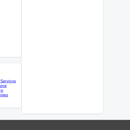
Serviços
fone
ro
antes