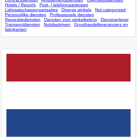
Contractdiensten
Amusementsdiensten
Overheidsdiensten
Hotels / Resorts
Post- / telefoonaankopen
Lidmaatschapsorganisaties
Diverse winkels
Not categorized
Persoonlijke diensten
Professionele diensten
Reparatiediensten
Diensten voor winkelketens
Dienstverlener
Transportdiensten
Nutsbedrijven
Groothandelleveranciers en
fabrikanten