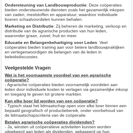
Ondersteuning van Landbouwproductie
: Deze coöperaties
bieden ondersteunende diensten zoals het gezamenlijk inkopen
van zaden, meststoffen en apparatuur, waardoor individuele
boeren schaalvoordelen kunnen behalen.
Marketing en Distributie
: Zij beheren de marketing, verkoop en
distributie van de agrarische producten van hun leden,
waaronder graan, zuivel, fruit en meer.
Educatie en Belangenbehartiging voor Leden
: Veel
coöperaties bieden training aan voor betere landbouwpraktijken
en vertegenwoordigen de belangen van de leden in
beleidsdiscussies.
Veelgestelde Vragen
Wat is het voornaamste voordeel van een agrarische
coöperatie?
- Agrarische coöperaties bieden voornamelijk voordelen aan
leden door individuele kosten te verlagen via gezamenlijke inkoop
en toegang te geven tot grotere markten.
Kan elke boer lid worden van een coöperatie?
- Typisch staat het lidmaatschap open voor elke boer binnen een
bepaald geografisch of productiebereik, onder voorbehoud van
de lidmaatschapscriteria van de coöperatie.
Betalen agrarische coöperaties dividenden?
- Ja, winsten uit coöperatieve activiteiten kunnen worden
uitgekeerd aan leden als dividenden, gebaseerd op hun