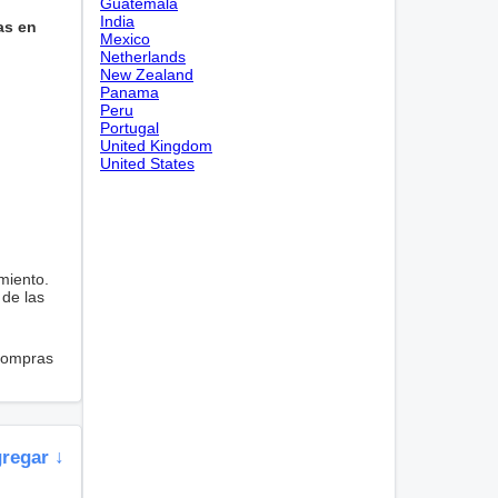
Guatemala
India
as en
Mexico
Netherlands
New Zealand
Panama
Peru
Portugal
United Kingdom
United States
miento.
 de las
 compras
gregar ↓