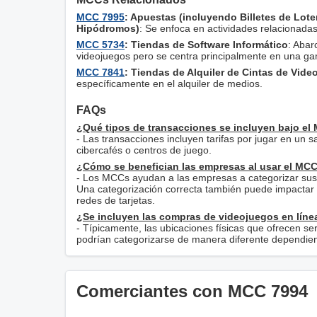
MCC 7995
: Apuestas (incluyendo Billetes de Lote
Hipódromos)
: Se enfoca en actividades relacionada
MCC 5734
: Tiendas de Software Informático
: Abar
videojuegos pero se centra principalmente en una g
MCC 7841
: Tiendas de Alquiler de Cintas de Vide
específicamente en el alquiler de medios.
FAQs
¿Qué tipos de transacciones se incluyen bajo el
- Las transacciones incluyen tarifas por jugar en un s
cibercafés o centros de juego.
¿Cómo se benefician las empresas al usar el MCC
- Los MCCs ayudan a las empresas a categorizar sus 
Una categorización correcta también puede impactar l
redes de tarjetas.
¿Se incluyen las compras de videojuegos en líne
- Típicamente, las ubicaciones físicas que ofrecen s
podrían categorizarse de manera diferente dependie
Comerciantes con MCC 7994