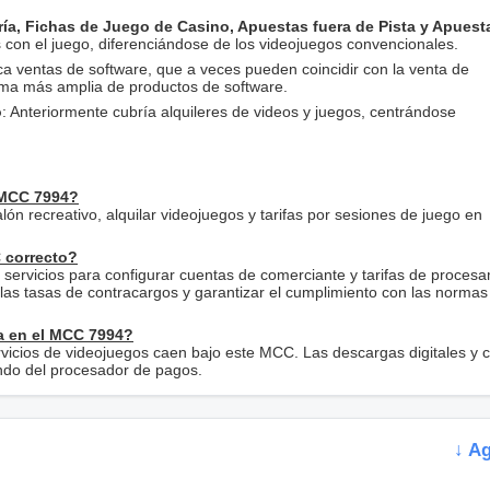
ría, Fichas de Juego de Casino, Apuestas fuera de Pista y Apuest
s con el juego, diferenciándose de los videojuegos convencionales.
ca ventas de software, que a veces pueden coincidir con la venta de
ama más amplia de productos de software.
o
: Anteriormente cubría alquileres de videos y juegos, centrándose
 MCC 7994?
alón recreativo, alquilar videojuegos y tarifas por sesiones de juego en
 correcto?
servicios para configurar cuentas de comerciante y tarifas de procesa
as tasas de contracargos y garantizar el cumplimiento con las normas
a en el MCC 7994?
ervicios de videojuegos caen bajo este MCC. Las descargas digitales y
ndo del procesador de pagos.
↓ A