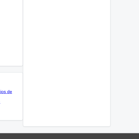
cios de
e